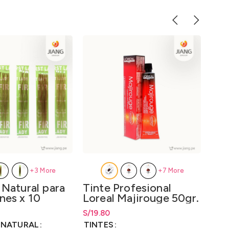
+3 More
+7 More
 Natural para
Tinte Profesional
Tin
nes x 10
Loreal Majirouge 50gr.
Lor
– LO3000M3
Cov
ecios: desde
S/
15.00
S/
Rango de precios: desde
19.80
S/
19.80
S/
Rang
19
LO
00
hasta
S/
19.80
hast
 NATURAL
TINTES
TIN