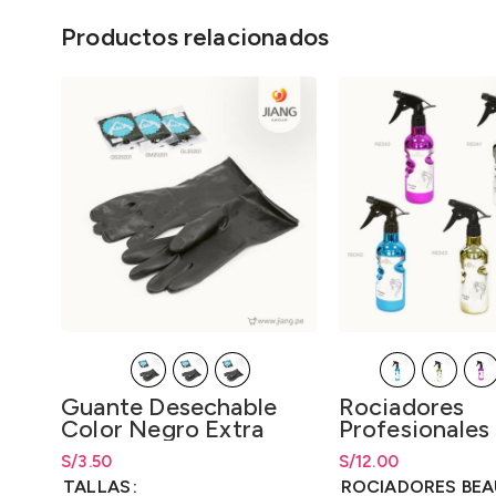
Productos relacionados
Guante Desechable
Rociadores
Color Negro Extra
Profesionales
Grueso
S/
Rango de precios: desde
3.50
S/
3.50
S/
Rango de precios: 
12.00
hasta
S/
3.50
hasta
S/
12.00
TALLAS
ROCIADORES BE