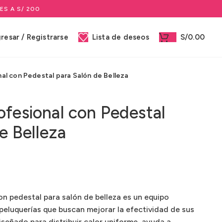
ES A S/ 200
gresar / Registrarse
Lista de deseos
S/
0.00
al con Pedestal para Salón de Belleza
ofesional con Pedestal
e Belleza
on pedestal para salón de belleza es un equipo
y peluquerías que buscan mejorar la efectividad de sus
iseñado para distribuir calor uniforme, ayuda a