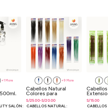
+9 More
+1 More
Cabellos Natural
Cabellos
Colores para
Extensio
 500ml.
Extensiones x 20
Mechas
S/
Rango de precios: desde
Rango de precios: desde
25.00
-
S/
20.00
S/
Rango de pr
15.00
desde
S/
12.00
Mechas
S/20.00 hasta S/25.00
S/
20.00
hasta
S/
25.00
hasta
S/
15.
CABELLOS NATURAL
CABELLOS
AUTY SALÓN