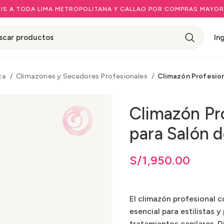
IS A TODA LIMA METROPOLITANA Y CALLAO POR COMPRAS MAYOR
In
eza
Climazones y Secadores Profesionales
Climazón Profesion
Climazón Pr
para Salón d
S/
1,950.00
El climazón profesional c
esencial para estilistas 
tratamientos capilares. D