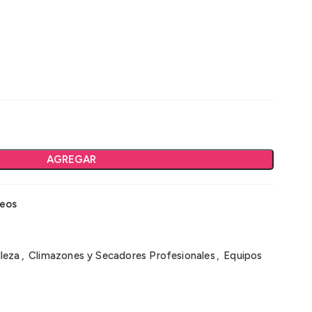
AGREGAR
seos
lleza
,
Climazones y Secadores Profesionales
,
Equipos