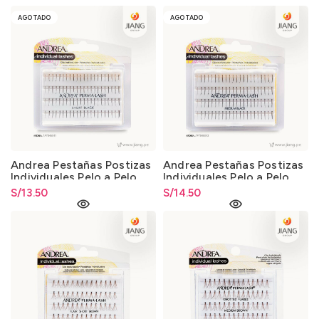
AGOTADO
AGOTADO
Andrea Pestañas Postizas
Andrea Pestañas Postizas
Individuales Pelo a Pelo
Individuales Pelo a Pelo
Talla S Negro
Talla M Negro
S/
13.50
S/
14.50