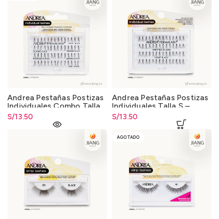
Andrea Pestañas Postizas
Andrea Pestañas Postizas
Individuales Combo Talla
Individuales Talla S –
(S-M-L) Negro
Negro
S/
13.50
S/
13.50
AGOTADO