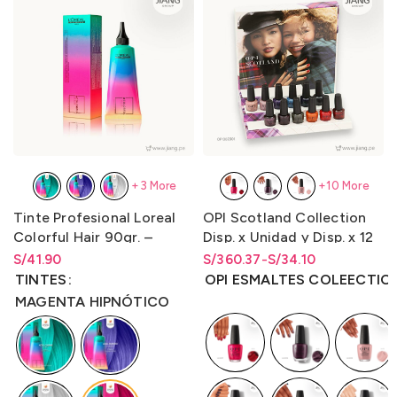
+3 More
+10 More
Tinte Profesional Loreal
OPI Scotland Collection
Colorful Hair 90gr. –
Disp. x Unidad y Disp. x 12
LO3000C1
Unidades LQR 15ml.
S/
Rango de precios: desde
41.90
S/
Rango de precios: desde
Rango de precios: desde
360.37
-
S/
34.10
S/
41.90
hasta
S/
41.90
S/34.10 hasta S/360.37
S/
34.10
hasta
S/
360.37
TINTES
OPI ESMALTES COLEECTIO
MAGENTA HIPNÓTICO