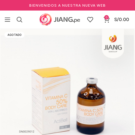
BIENVENIDOS A NUESTRA NUEVA WEB
0
S/
0.00
Inicio
Estéticas
Marcas Spa, Estética & Skin
Armesso
AGOTADO
Vitaminas Antioxidantes