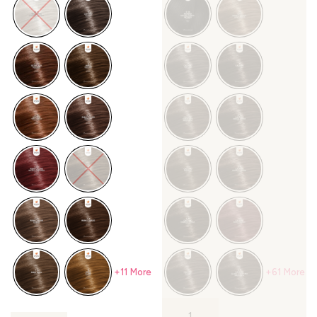
+11 More
+61 More