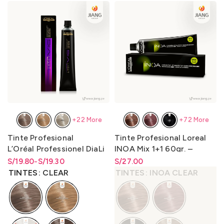
+22 More
+72 More
Tinte Profesional
Tinte Profesional Loreal
L’Oréal Professionel DiaLi
INOA Mix 1+1 60gr. –
ght 50gr.- LO3000D2
LO3000N1
S/
Rango de precios: desde
Rango de precios: desde
19.80
-
S/
19.30
S/
Rango de precios: desde
27.00
S/19.30 hasta S/19.80
S/
19.30
hasta
S/
19.80
S/
27.00
hasta
S/
27.00
TINTES
CLEAR
TINTES
INOA CLEAR