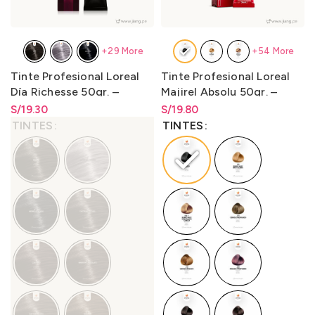
+29 More
+54 More
Tinte Profesional Loreal
Tinte Profesional Loreal
Día Richesse 50gr. –
Majirel Absolu 50gr. –
LO3000D1
LO3000M1
S/
Rango de precios: desde
19.30
S/
Rango de precios: desde
19.80
S/
19.30
hasta
S/
19.30
S/
19.80
hasta
S/
19.80
TINTES
TINTES