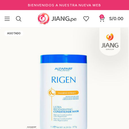
BIENVENIDOS A NUESTRA NUEVA WEB
0
S/
0.00
Inicio
Salones de Belleza
Cuidado del cabello profesional
AGOTADO
Shampoo & Acondicionares