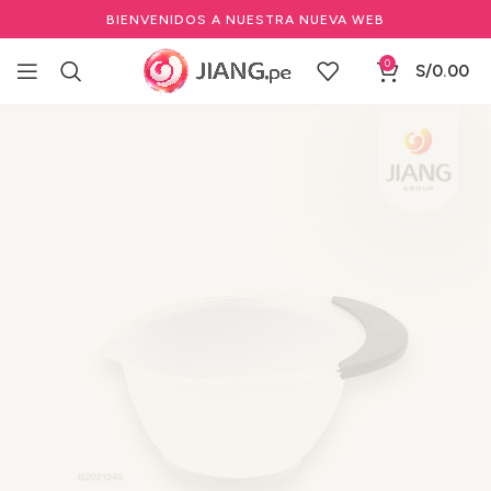
BIENVENIDOS A NUESTRA NUEVA WEB
0
S/
0.00
Inicio
Salones de Belleza
Herramientas de salón de belleza
Accesorios para Coloración Capilar
Bowl para Tinte Profesional