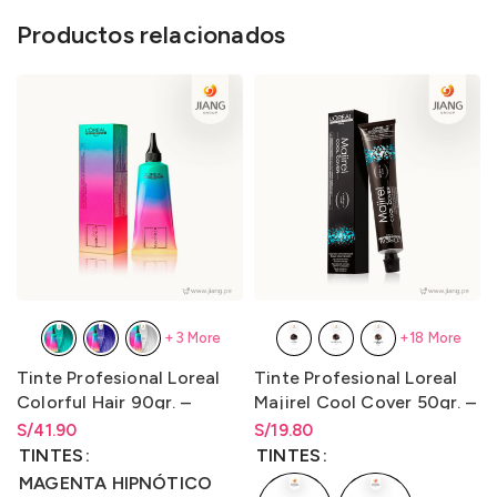
Productos relacionados
+3 More
+18 More
Tinte Profesional Loreal
Tinte Profesional Loreal
Colorful Hair 90gr. –
Majirel Cool Cover 50gr. –
LO3000C1
LO3000M2
S/
Rango de precios: desde
41.90
S/
Rango de precios: desde
19.80
S/
41.90
hasta
S/
41.90
S/
19.80
hasta
S/
19.80
TINTES
TINTES
MAGENTA HIPNÓTICO