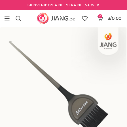
BIENVENIDOS A NUESTRA NUEVA WEB
0
S/
0.00
Inicio
Salones de Belleza
Herramientas de salón de belleza
Accesorios para Coloración Capilar
Brochas para Tinte Profesional