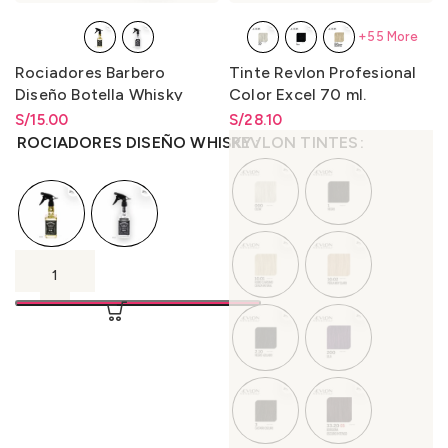
+55 More
Rociadores Barbero
Tinte Revlon Profesional
Diseño Botella Whisky
Color Excel 70 ml.
500ml.
S/
Rango de precios: desde
15.00
S/
Rango de precios: desde
28.10
S/
15.00
hasta
S/
15.00
S/
28.10
hasta
S/
28.10
ROCIADORES DISEÑO WHISKY
REVLON TINTES