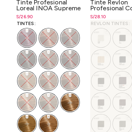
Tinte Profesional
Tinte Revlon
Loreal INOA Supreme
Profesional C
60gr. -LO3000N3
Excel 70 ml.
S/
Rango de precios: desde
26.90
S/
Rango de precios: 
28.10
S/
26.90
hasta
S/
26.90
hasta
S/
28.10
TINTES
REVLON TINTES