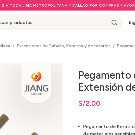
IS A TODA LIMA METROPOLITANA Y CALLAO POR COMPRAS MAYOR
In
elleza
Extensiones de Cabello, Keratina y Accesorios
Pegamen
Pegamento d
Extensión de
ios: desde
S/
2.00
hasta
S/
S/
2.00
2.00
Pegamento de Keratina 
de materiales sensibles