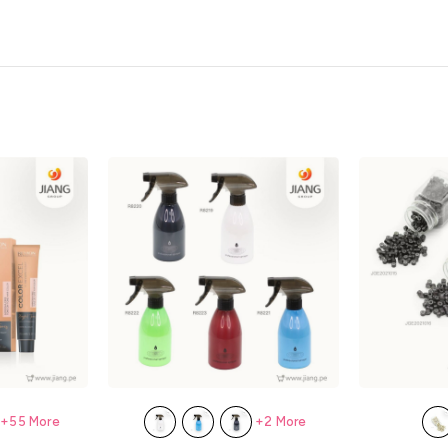
+55 More
+2 More