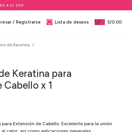
ES A S/ 200
gresar / Registrarse
Lista de deseos
S/
0.00
to de Keratina
e Keratina para
 Cabello x 1
para Extensión de Cabello. Excelente para la unión
 al calor, así como aplicaciones generales.