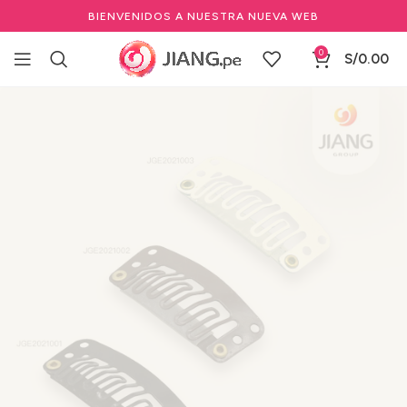
BIENVENIDOS A NUESTRA NUEVA WEB
0
S/
0.00
Inicio
Salones de Belleza
Herramientas de salón de belleza
Extensiones de Cabello, Keratina y Accesorios
Ganchos para Extensiones de Cabello