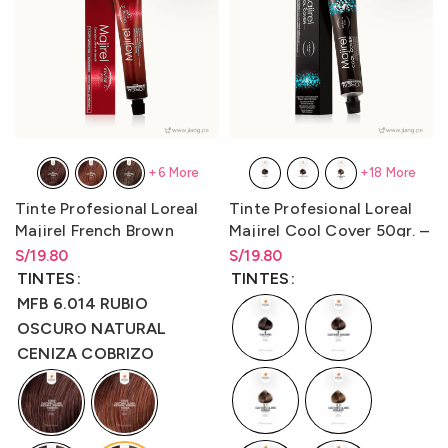
+6 More
+18 More
Tinte Profesional Loreal
Tinte Profesional Loreal
Majirel French Brown
Majirel Cool Cover 50gr. –
50gr.– LO3000M4
LO3000M2
S/
Rango de precios: desde
19.80
S/
Rango de precios: desde
19.80
S/
19.80
hasta
S/
19.80
S/
19.80
hasta
S/
19.80
TINTES
TINTES
MFB 6.014 RUBIO
OSCURO NATURAL
CENIZA COBRIZO