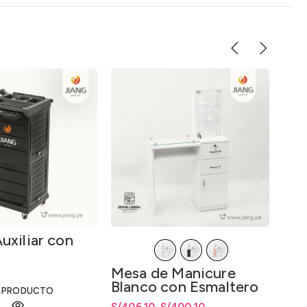
uxiliar con
Sil
Imp
Hid
Mesa de Manicure
S/
2,
Blanco con Esmaltero
R PRODUCTO
y Capitoneado