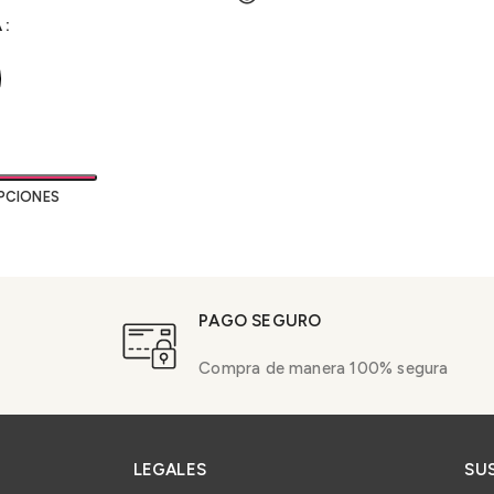
esde
esde
650.00
50.00
A
PCIONES
PAGO SEGURO
Compra de manera 100% segura
LEGALES
SU