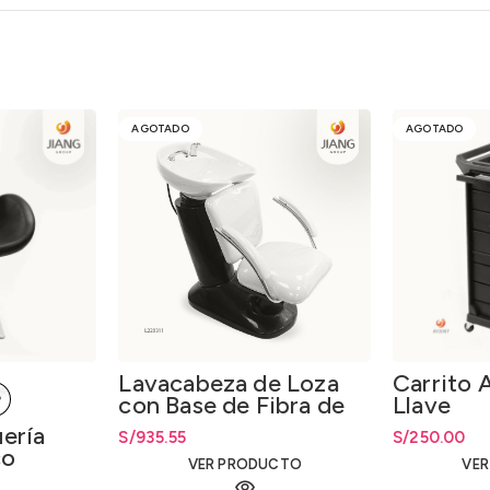
AGOTADO
AGOTADO
Lavacabeza de Loza
Carrito A
con Base de Fibra de
Llave
Vidrio 0325
uería
S/
935.55
S/
250.00
co
VER PRODUCTO
VE