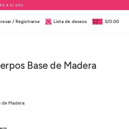
ES A S/ 200
gresar / Registrarse
Lista de deseos
S/
0.00
uerpos Base de Madera
e de Madera.
seos