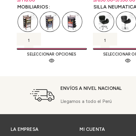
S/
Rango de precios: desde
118.00
S/
Rango de precios: d
Rango de precios: d
650.00
-
S/
550.00
S/
118.00
hasta
S/
118.00
S/550.00 hasta S/
S/
550.00
hasta
S/
6
MOBILIARIOS
SILLA NEUMATIC
SELECCIONAR OPCIONES
SELECCIONAR O
ENVÍOS A NIVEL NACIONAL
Llegamos a todo el Perú
LA EMPRESA
MI CUENTA