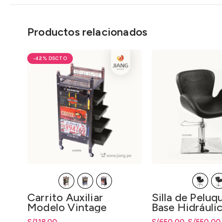
Productos relacionados
-42%
Carrito Auxiliar
Silla de Peluq
Modelo Vintage
Base Hidráuli
Cromado