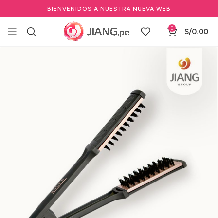
BIENVENIDOS A NUESTRA NUEVA WEB
0
S/
0.00
Inicio
Salones de Belleza
Equipos para Salón de Belleza
Planchas y Rizadores Profesionales