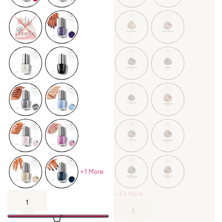
+1 More
+43 More