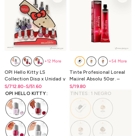
+12 More
+54 More
OPI Hello Kitty LS
Tinte Profesional Loreal
Collection Disp x Unidad y
Majirel Absolu 50gr. –
Disp. x Kit 16
LO3000M1
S/
Rango de precios: desde
Rango de precios: desde
712.80
-
S/
51.60
S/
Rango de precios: desde
19.80
(Is/Bcoat/Tcoat) 15ml.
S/51.60 hasta S/712.80
S/
51.60
hasta
S/
712.80
S/
19.80
hasta
S/
19.80
OPI HELLO KITTY
TINTES
1 NEGRO