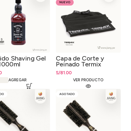
NUEVO
ido Shaving Gel
Capa de Corte y
1000ml
Peinado Termix
Evolution
0
S/
81.00
AGREGAR
VER PRODUCTO
DO
AGOTADO