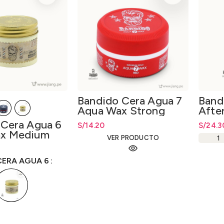
Bandido Cera Agua 7
Band
Aqua Wax Strong
Afte
150ml
350m
 Cera Agua 6
S/
14.20
S/
24.3
x Medium
VER PRODUCTO
ecios: desde
ta
S/
14.20
CERA AGUA 6