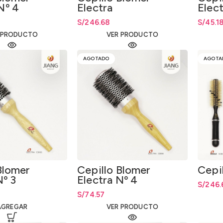
Nº 4
Electra
Elect
S/
246.68
S/
45.1
 PRODUCTO
VER PRODUCTO
AGOTADO
AGOTA
Blomer
Cepillo Blomer
Cepi
Nº 3
Electra Nº 4
S/
246.
S/
74.57
AGREGAR
VER PRODUCTO