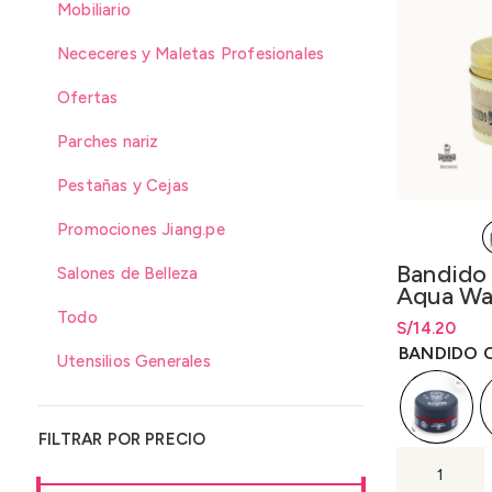
Mobiliario
Nececeres y Maletas Profesionales
Ofertas
Parches nariz
Pestañas y Cejas
Promociones Jiang.pe
Bandido
Salones de Belleza
Aqua Wa
125ml
Todo
S/
Rango de pr
14.20
S/
14.20
has
BANDIDO 
Utensilios Generales
FILTRAR POR PRECIO