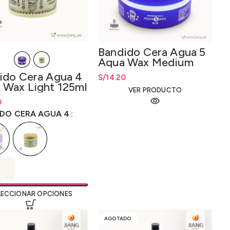
Bandido Cera Agua 5
Aqua Wax Medium
125ml-150ml
ido Cera Agua 4
S/
14.20
 Wax Light 125ml
VER PRODUCTO
de precios: desde
0
0
hasta
S/
14.20
DO CERA AGUA 4
LECCIONAR OPCIONES
AGOTADO