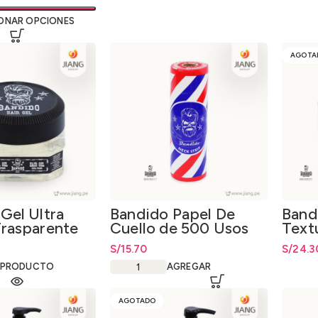
ONAR OPCIONES
AGOTA
Gel Ultra
Bandido Papel De
Band
Trasparente
Cuello de 500 Usos
Text
Volu
S/
15.70
S/
24.3
 PRODUCTO
AGREGAR
AGOTADO