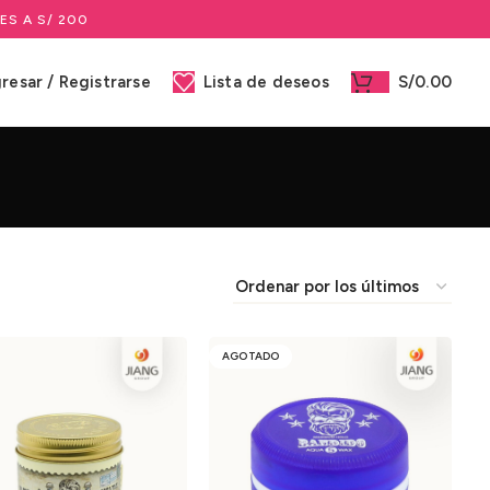
ES A S/ 200
gresar / Registrarse
Lista de deseos
S/
0.00
AGOTADO