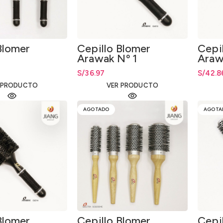
Blomer
Cepillo Blomer
Cepi
Arawak Nº 1
Araw
S/
36.97
S/
42.8
 PRODUCTO
VER PRODUCTO
AGOTADO
AGOTA
Blomer
Cepillo Blomer
Cepi