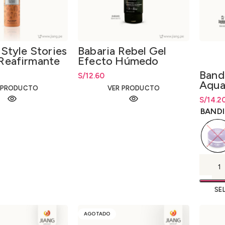
 Style Stories
Babaria Rebel Gel
Reafirmante
Efecto Húmedo
200ml.
Band
S/
12.60
Aqua
 PRODUCTO
VER PRODUCTO
S/
Rango 
14.2
S/
14.2
BANDI
SE
AGOTADO