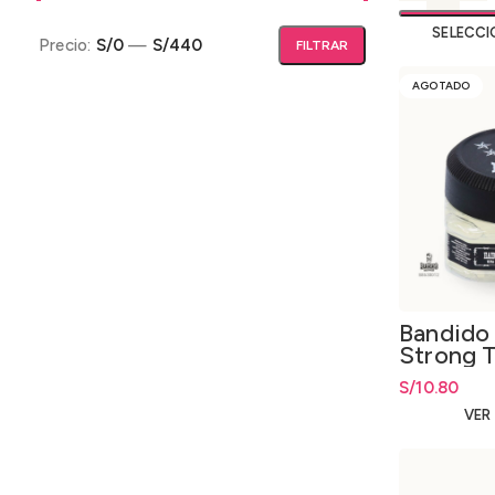
SELECCI
Precio:
S/0
—
S/440
FILTRAR
Precio mínimo
Precio máximo
AGOTADO
Bandido 
Strong 
250ml
S/
10.80
VER