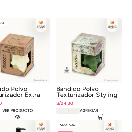
DO
ido Polvo
Bandido Polvo
urizador Extra
Texturizador Styling
men Blanco 20gr
Revolution Verde 20g
0
S/
24.30
VER PRODUCTO
AGREGAR
AGOTADO