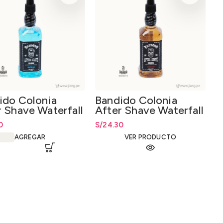
ido Colonia
Bandido Colonia
r Shave Waterfall
After Shave Waterfall
l
Volcano 350ml
0
S/
24.30
AGREGAR
VER PRODUCTO