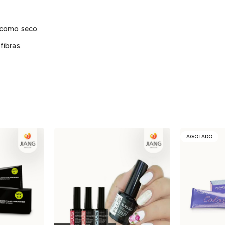
 como seco.
ibras.
AGOTADO