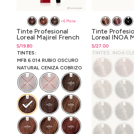
+6 More
Tinte Profesional
Tinte Profesi
Loreal Majirel French
Loreal INOA M
Brown 50gr.–
60gr. – LO30
S/
Rango de precios: desde
19.80
S/
19.80
S/
Rango de precios: d
27.00
LO3000M4
hasta
S/
19.80
S/
27.00
hasta
S/
27
TINTES
TINTES
INOA CL
MFB 6.014 RUBIO OSCURO
NATURAL CENIZA COBRIZO