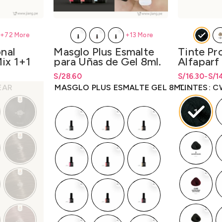
+72 More
+13 More
onal
Tinte Pr
Masglo Plus Esmalte
ix 1+1
Alfaparf
para Uñas de Gel 8ml.
00N1
Colorwe
esde
S/
Rango de pre
Rango de pr
16.30
-
S/
1
S/
Rango de precios: desde
28.60
S/
28.60
.00
hasta S/16.3
hasta
S/
16.
hasta
S/
28.60
EAR
TINTES
C
MASGLO PLUS ESMALTE GEL 8ML.