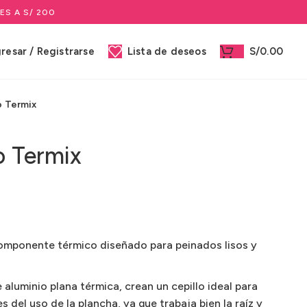
ES A S/ 200
gresar / Registrarse
Lista de deseos
S/
0.00
o Termix
o Termix
omponente térmico diseñado para peinados lisos y
e aluminio plana térmica, crean un cepillo ideal para
s del uso de la plancha, ya que trabaja bien la raíz y