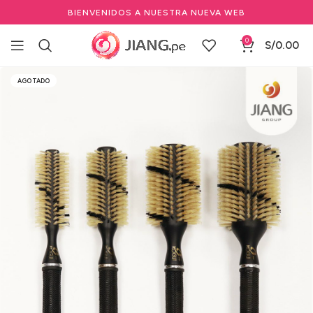
BIENVENIDOS A NUESTRA NUEVA WEB
0
S/
0.00
Inicio
Salones de Belleza
Herramientas de salón de belleza
AGOTADO
Cepillos Térmicos Profesionales