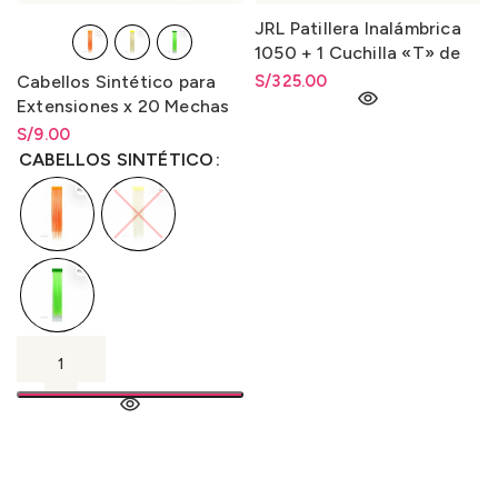
JRL Patillera Inalámbrica
1050 + 1 Cuchilla «T» de
Regalo
Cabellos Sintético para
S/
325.00
Extensiones x 20 Mechas
S/
Rango de precios: desde
9.00
S/
9.00
hasta
S/
9.00
CABELLOS SINTÉTICO