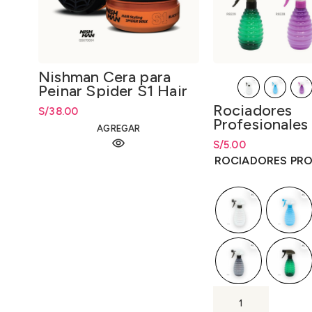
Nishman Cera para
Peinar Spider S1 Hair
Spider Wax S1 150ml.
Rociadores
S/
38.00
Profesionales
AGREGAR
Peluquería 30
S/
Rango de precios: 
5.00
hasta
S/
5.00
ROCIADORES PRO