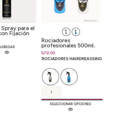
Spray para el
con Fijación
erte 05 – Hair
Roc
Rociadores
 Extra Strong
de 
profesionales 500ml.
0ml.
AGREGAR
S/
Rang
25
S/
Rango de precios: desde
12.00
S/
12.00
S/
25
hasta
S/
12.00
ROC
ROCIADORES HAIRDREASSING
SELECCIONAR OPCIONES