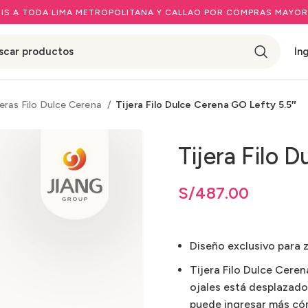
IS A TODA LIMA METROPOLITANA Y CALLAO POR COMPRAS MAYOR
In
jeras Filo Dulce Cerena
Tijera Filo Dulce Cerena GO Lefty 5.5″
Tijera Filo 
S/
487.00
Diseño exclusivo para 
Tijera Filo Dulce Cere
ojales está desplazado
puede ingresar más c