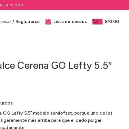
ES A S/ 200
gresar / Registrarse
Lista de deseos
S/
0.00
Dulce Cerena GO Lefty 5.5″
zurdos.
na GO Lefty 5.5″ modelo semiofset, porque uno de los
 ligeramente más arriba para que el dedo pulgar
ómodamente.