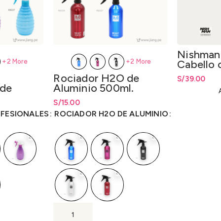
Nishman 
Cabello 
+2 More
+2 More
Extra Fu
Rociador H2O de
S/
39.00
Spray 05
 de
Aluminio 500ml.
Hold 40
0ml.
desde
S/
5.00
S/
Rango de precios: desde
15.00
S/
15.00
hasta
S/
15.00
FESIONALES
ROCIADOR H2O DE ALUMINIO