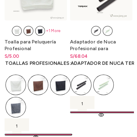
+1 More
Toalla para Peluquería
Adaptador de Nuca
Profesional
Profesional para
Lavacabeza Termix
S/
Rango de precios: desde
5.00
S/
Rango de precios: desde
68.04
S/
5.00
hasta
S/
5.00
S/
68.04
hasta
S/
68.04
TOALLAS PROFESIONALES
ADAPTADOR DE NUCA TERM