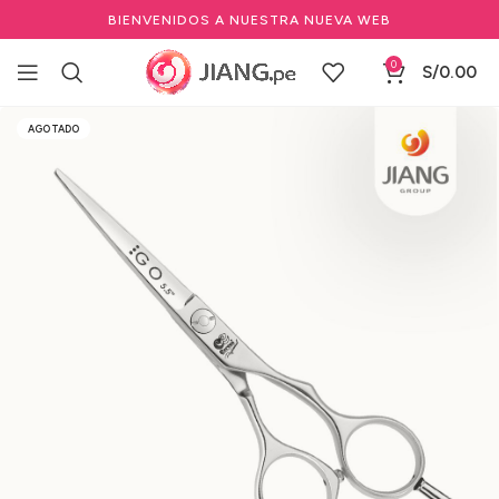
BIENVENIDOS A NUESTRA NUEVA WEB
0
S/
0.00
Inicio
Marcas Profesionales de Belleza
CERENA
AGOTADO
Tijeras Filo Dulce Cerena