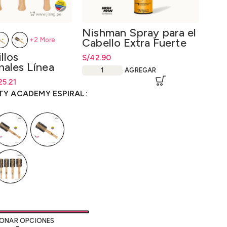
Nishman Spray para el
Nis
Cabello Extra Fuerte
Cab
+2 More
04 Hair Spray 04
Ext
llos
S/
42.90
S/
42
Extra Strong Hold
Spr
nales Línea
400ml.
AGREGAR
Hol
Academy
cios: desde S/25.21
ecios: desde
25.21
S/
25.21
.78
.78
TY ACADEMY ESPIRAL
IONAR OPCIONES