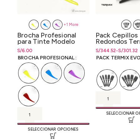
+1 More
Brocha Profesional
Pack Cepillos
para Tinte Modelo
Redondos Ter
Curva
Evolution Bas
S/
Rango de precios: desde
6.00
S/
6.00
S/
Rango de precios: d
Rango de precios: d
344.52
-
S/
301.32
hasta
S/
6.00
S/301.32 hasta S/34
S/
301.32
hasta
S/
34
BROCHA PROFESIONAL
PACK TERMIX EV
SELECCIONAR O
SELECCIONAR OPCIONES