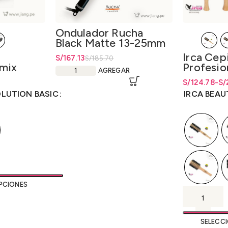
Ondulador Rucha
Black Matte 13-25mm
Irca Cepi
El precio original era: S/185.70.
S/
El precio actual es: S/167.13.
167.13
S/
185.70
mix
Profesio
AGREGAR
ic x5
Beauty 
esde
esde
S/
Rango de pre
Rango de pr
124.78
-
S/
Espiral
4.52
4.52
hasta S/124
hasta
S/
124
OLUTION BASIC
IRCA BEAU
PCIONES
SELECC