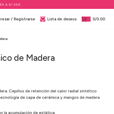
ES A S/ 200
gresar / Registrarse
Lista de deseos
S/
0.00
adera
mico de Madera
ra. Cepillos de retención del calor radial sintético
tecnología de capa de cerámica y mangos de madera
an la acumulación de estática.