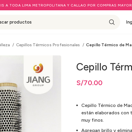
IS A TODA LIMA METROPOLITANA Y CALLAO POR COMPRAS MAYOR
In
elleza
Cepillos Térmicos Profesionales
Cepillo Térmico de M
Cepillo Tér
S/
70.00
Cepillo Térmico de Made
están elaborados con 
muy finos.
Agregan brillo y elimin