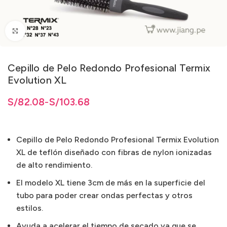
Clic para ampliar
Cepillo de Pelo Redondo Profesional Termix
Evolution XL
2.08 hasta S/103.68
2.08
S/
82.08
hasta
-
S/
S/
103.68
103.68
Cepillo de Pelo Redondo Profesional Termix Evolution
XL de teflón diseñado con fibras de nylon ionizadas
de alto rendimiento.
El modelo XL tiene 3cm de más en la superficie del
tubo para poder crear ondas perfectas y otros
estilos.
Ayuda a acelerar el tiempo de secado ya que se