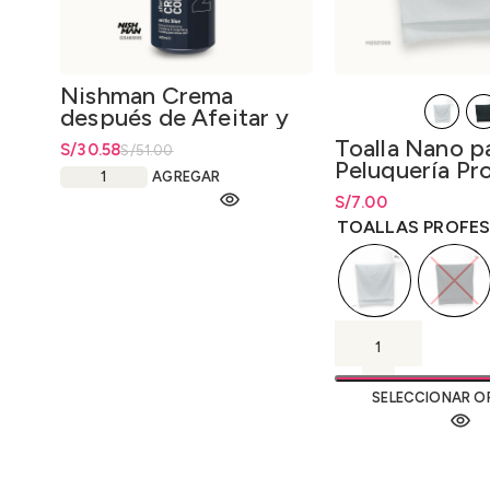
Nishman Crema
después de Afeitar y
Colonia 2 en 1-2 /
Toalla Nano p
El precio original era: S/51.00.
S/
El precio actual es: S/30.58.
30.58
S/
51.00
After Shave Cream y
Peluquería Pr
Cologne 2 in 1-2
AGREGAR
400ml.
S/
Rango de precios: 
7.00
hasta
S/
7.00
TOALLAS PROFES
SELECCIONAR O