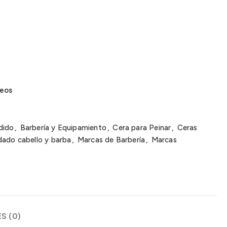
seos
dido
,
Barbería y Equipamiento
,
Cera para Peinar
,
Ceras
dado cabello y barba
,
Marcas de Barbería
,
Marcas
S (0)