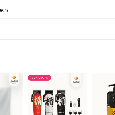
dium
-30%