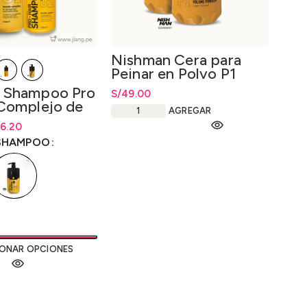
Nishman Cera para
Peinar en Polvo P1
Powder Hair Styling
 Shampoo Pro
Roc
S/
49.00
Wax P1 20gr.
Complejo de
200
AGREGAR
a 400ml y
cios: desde S/36.20
cios: desde
6.20
S/
Rang
6.
00
ta
S/
92.00
hast
SHAMPOO
ROC
IONAR OPCIONES