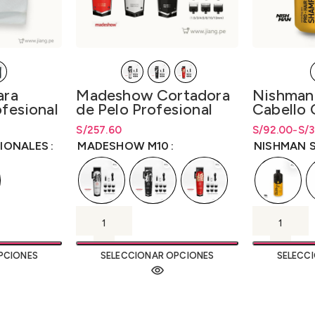
ara
Madeshow Cortadora
Nishman
ofesional
de Pelo Profesional
Cabello 
M10
Queratin
desde
S/
7.00
S/
Rango de precios: desde
257.60
S/
Rango de pre
Rango de pre
92.00
-
S/
3
1250ml.
S/
257.60
hasta
S/
257.60
hasta S/92.
S/
36.20
has
IONALES
MADESHOW M10
NISHMAN 
PCIONES
SELECCIONAR OPCIONES
SELECC