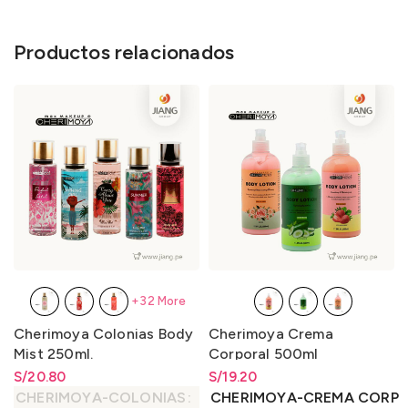
Productos relacionados
+32 More
Cherimoya Colonias Body
Cherimoya Crema
Mist 250ml.
Corporal 500ml
S/
Rango de precios: desde
20.80
S/
Rango de precios: desde
19.20
S/
20.80
hasta
S/
20.80
S/
19.20
hasta
S/
19.20
CHERIMOYA-COLONIAS
CHERIMOYA-CREMA CORP