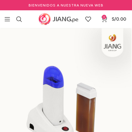
BIENVENIDOS A NUESTRA NUEVA WEB
0
S/
0.00
Inicio
Estéticas
Aparatología Estética
Ollas para Cera y Parafineros
Calentador Cera Roll On