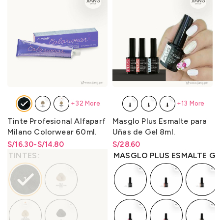
+32 More
+13 More
Tinte Profesional Alfaparf
Masglo Plus Esmalte para
Milano Colorwear 60ml.
Uñas de Gel 8ml.
S/
Rango de precios: desde
Rango de precios: desde
16.30
-
S/
14.80
S/
Rango de precios: desde
28.60
S/14.80 hasta S/16.30
S/
14.80
hasta
S/
16.30
S/
28.60
hasta
S/
28.60
TINTES
MASGLO PLUS ESMALTE GE