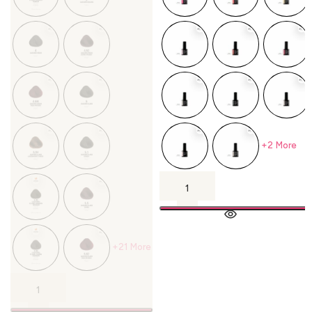
+2 More
+21 More