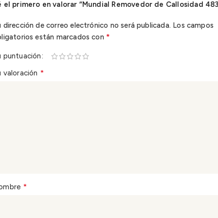
é el primero en valorar “Mundial Removedor de Callosidad 48
 dirección de correo electrónico no será publicada.
Los campos
*
bligatorios están marcados con
u puntuación
*
 valoración
*
ombre