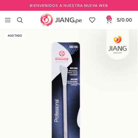
BIENVENIDOS A NUESTRA NUEVA WEB
0
S/
0.00
Inicio
Manicure y Pedicure
Otras Herramientas de manicure
AGOTADO
Removedor de callos