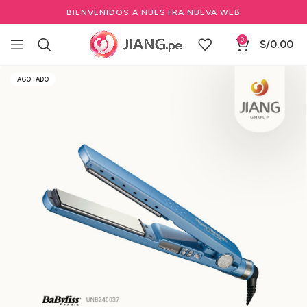
BIENVENIDOS A NUESTRA NUEVA WEB
0
S/
0.00
Inicio
Marcas Profesionales de Belleza
BABYLISS PRO
AGOTADO
Planchas Profesionales BabylissPRO