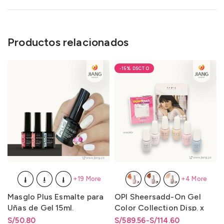
Productos relacionados
-15%
+19 More
+4 More
Masglo Plus Esmalte para
OPI Sheersadd-On Gel
Uñas de Gel 15ml.
Color Collection Disp. x
Unidad y Disp. x Kit de 6gc
S/
Rango de precios: desde
50.80
S/
Rango de precios: desde
Rango de precios: desde
589.56
-
S/
114.60