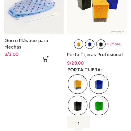
Gorro Plástico para
+1 More
Mechas
S/
3.00
Porta Tijeras Profesional
S/
Rango de precios: desde
28.00
S/
28.00
hasta
S/
28.00
PORTA TIJERA