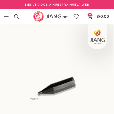
BIENVENIDOS A NUESTRA NUEVA WEB
0
S/
0.00
Inicio
Maquillaje Permanente
Punteros