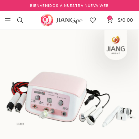
BIENVENIDOS A NUESTRA NUEVA WEB
0
S/
0.00
Inicio
Estéticas
Aparatología Estética
Máquina facial