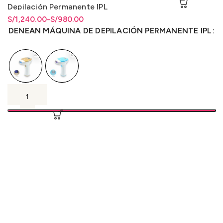
Depilación Permanente IPL
S/
Rango de precios: desde
Rango de precios: desde
1,240.00
-
S/
980.00
S/980.00 hasta S/1,240.00
S/
980.00
hasta
S/
1,240.00
DENEAN MÁQUINA DE DEPILACIÓN PERMANENTE IPL