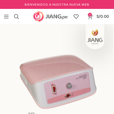
BIENVENIDOS A NUESTRA NUEVA WEB
0
S/
0.00
Inicio
Estéticas
Aparatología Estética
Máquina facial