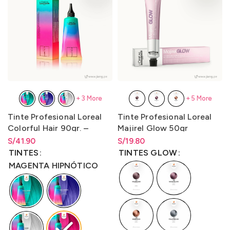
+3 More
+5 More
Tinte Profesional Loreal
Tinte Profesional Loreal
Colorful Hair 90gr. –
Majirel Glow 50gr
LO3000C1
LO3000M1
S/
Rango de precios: desde
41.90
S/
Rango de precios: desde
19.80
S/
41.90
hasta
S/
41.90
S/
19.80
hasta
S/
19.80
TINTES
TINTES GLOW
MAGENTA HIPNÓTICO