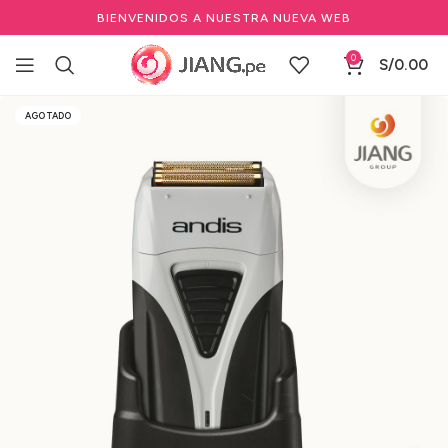
BIENVENIDOS A NUESTRA NUEVA WEB
0
S/
0.00
Inicio
Salones de Belleza
Equipos para Salón de Belleza
AGOTADO
Rasuradoras Profesionales