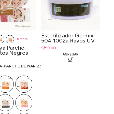
Esterilizador Germix
Ins
504 1002a Rayos UV
ult
+8 More
Ult
ya Parche
S/
99.00
S/
49
tos Negros
AGREGAR
os
ecios: desde
S/
14.40
40
A-PARCHE DE NARIZ