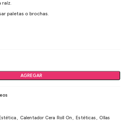
 raíz.
usar paletas o brochas.
AGREGAR
seos
Estética
,
Calentador Cera Roll On
,
Estéticas
,
Ollas