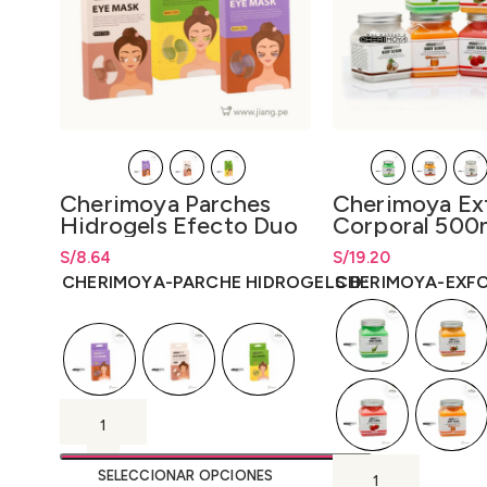
Cherimoya Exf
Cherimoya Parches
Corporal 500m
Hidrogels Efecto Duo
S/
Rango de precios: 
19.20
S/
Rango de precios: desde
8.64
S/
8.64
hasta
S/
19.20
hasta
S/
8.64
CHERIMOYA-EXF
CHERIMOYA-PARCHE HIDROGELS D
SELECCIONAR OPCIONES