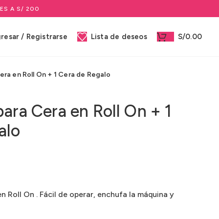
ES A S/ 200
gresar / Registrarse
Lista de deseos
S/
0.00
ra en Roll On + 1 Cera de Regalo
ara Cera en Roll On + 1
alo
 Roll On . Fácil de operar, enchufa la máquina y