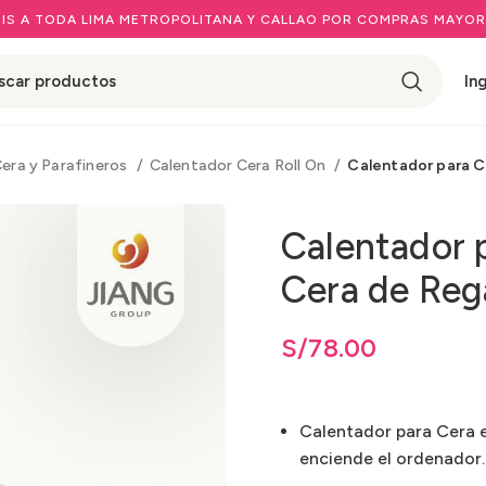
IS A TODA LIMA METROPOLITANA Y CALLAO POR COMPRAS MAYOR
In
Cera y Parafineros
Calentador Cera Roll On
Calentador para Ce
Calentador p
Cera de Reg
S/
78.00
Calentador para Cera en
enciende el ordenador.