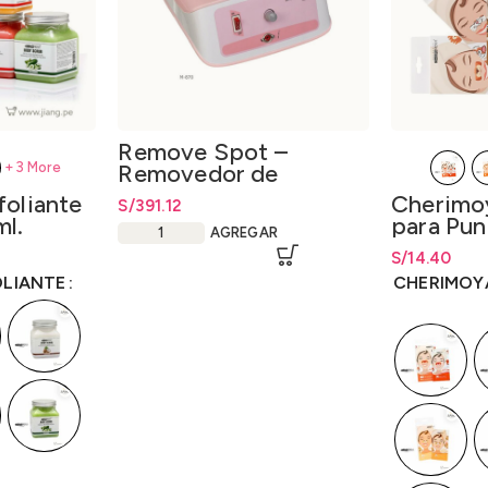
Remove Spot –
+3 More
Removedor de
Manchas
oliante
Cherimo
S/
391.12
l.
para Pun
AGREGAR
Animalit
desde
S/
19.20
S/
Rango de pr
14.40
hasta
S/
14.
OLIANTE
CHERIMOY