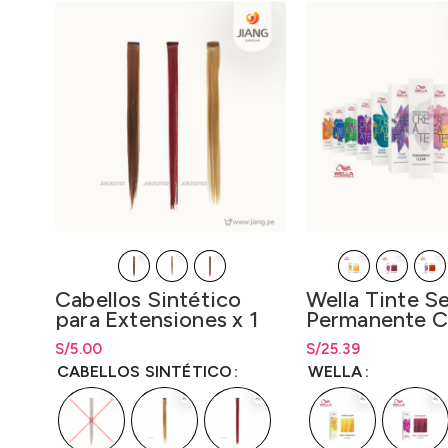
Cabellos Sintético
Wella Tinte S
para Extensiones x 1
Permanente C
Fresh Create 
S/
Rango de precios: desde
5.00
S/
5.00
S/
Rango de precios: 
25.39
hasta
S/
5.00
hasta
S/
25.39
CABELLOS SINTÉTICO
WELLA