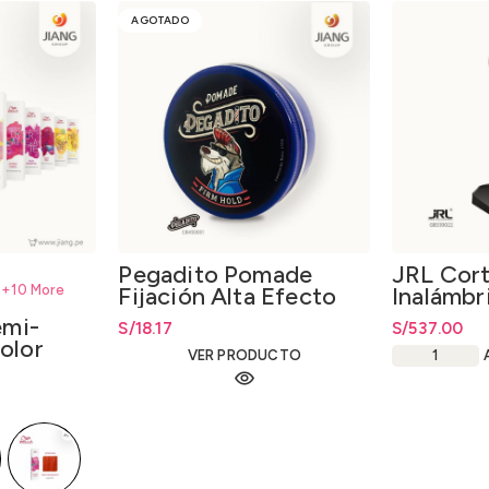
AGOTADO
Pegadito Pomade
JRL Cor
+10 More
Fijación Alta Efecto
Inalámbr
Húmedo 150gr.
Set de 8
emi-
S/
18.17
S/
537.00
Regalo
olor
VER PRODUCTO
60ml.
desde
S/
25.39