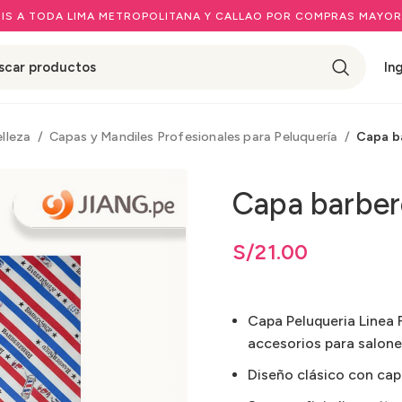
IS A TODA LIMA METROPOLITANA Y CALLAO POR COMPRAS MAYOR
In
elleza
Capas y Mandiles Profesionales para Peluquería
Capa ba
Capa barber
S/
21.00
Capa Peluqueria Linea 
accesorios para salone
Diseño clásico con cap