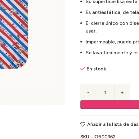
Su superficie lisa evit
Es antiestática, de tel
El cierre único con di
usar.
Impermeable, puede pro
Se lava fácilmente y es
En stock
Añadir a la lista de de
SKU:
JG600362