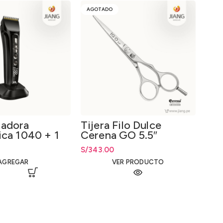
AGOTADO
-5%
tadora
Tijera Filo Dulce
ica 1040 + 1
Cerena GO 5.5″
 Peines de
Irc
S/
343.00
Pro
AGREGAR
VER PRODUCTO
Nat
S/
Rang
Rang
14
hast
S/
24
IRC