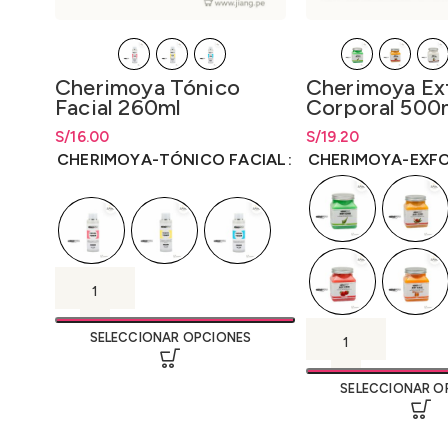
Cherimoya Exf
Cherimoya Tónico
Corporal 500m
Facial 260ml
S/
Rango de precios: 
19.20
S/
Rango de precios: desde
16.00
S/
16.00
hasta
S/
19.20
hasta
S/
16.00
CHERIMOYA-EXF
CHERIMOYA-TÓNICO FACIAL
SELECCIONAR OPCIONES
SELECCIONAR O