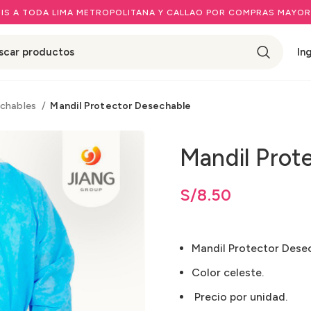
IS A TODA LIMA METROPOLITANA Y CALLAO POR COMPRAS MAYOR
In
echables
Mandil Protector Desechable
Mandil Prot
S/
8.50
Mandil Protector Dese
Color celeste.
Precio por unidad.