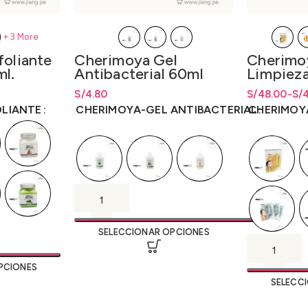
+3 More
oliante
Cherimoya Gel
Cherimo
l.
Antibacterial 60ml
Limpieza
Burbuja 
desde
S/
19.20
S/
Rango de precios: desde
4.80
S/
4.80
S/
Rango de pr
Rango de pr
48.00
-
S/
hasta
S/
4.80
hasta S/48.
hasta
S/
48.
OLIANTE
CHERIMOYA-GEL ANTIBACTERIAL
CHERIMOY
SELECCIONAR OPCIONES
PCIONES
SELECC