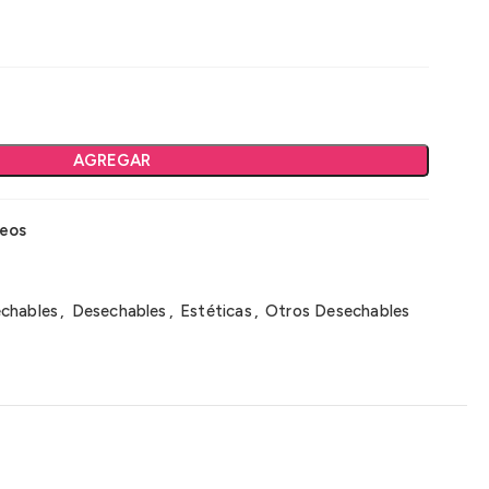
AGREGAR
seos
echables
,
Desechables
,
Estéticas
,
Otros Desechables