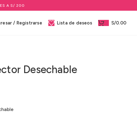
ES A S/ 200
gresar / Registrarse
Lista de deseos
S/
0.00
ector Desechable
chable