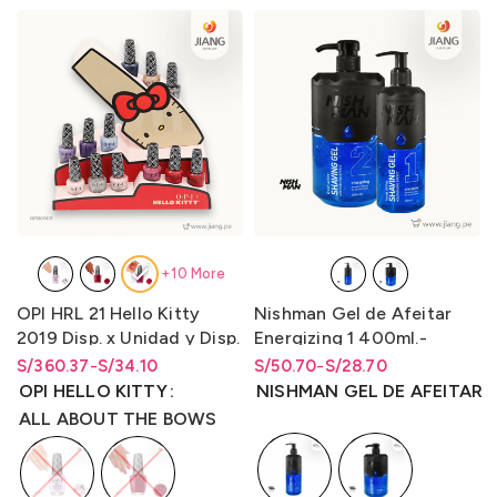
+10 More
OPI HRL 21 Hello Kitty
Nishman Gel de Afeitar
2019 Disp. x Unidad y Disp.
Energizing 1 400ml.-
x kit 12 unidades Lqr. 15 ml
Energizante 2 1L.
S/
Rango de precios: desde
Rango de precios: desde
360.37
-
S/
34.10
S/
Rango de precios: desde
Rango de precios: desde
50.70
-
S/
28.70
S/34.10 hasta S/360.37
S/
34.10
hasta
S/
360.37
S/28.70 hasta S/50.70
S/
28.70
hasta
S/
50.70
OPI HELLO KITTY
NISHMAN GEL DE AFEITAR
ALL ABOUT THE BOWS