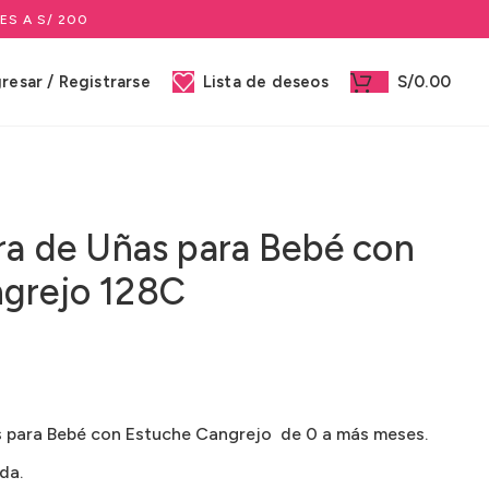
ES A S/ 200
gresar / Registrarse
Lista de deseos
S/
0.00
era de Uñas para Bebé con
grejo 128C
s para Bebé con Estuche Cangrejo de 0 a más meses.
da.