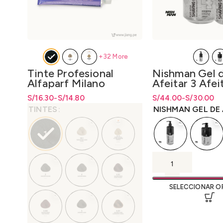
+32 More
Tinte Profesional
Nishman Gel 
Alfaparf Milano
Afeitar 3 Afe
Colorwear 60ml.
Fácil 400ml 4
S/
Rango de precios: desde S/14.80
Rango de precios: desde
16.30
-
S/
14.80
S/
14.80
S/
Rango de precios: d
Rango de precios: d
44.00
-
S/
30.00
Afeitado Fácil
hasta S/16.30
hasta
S/
16.30
S/30.00 hasta S/44
S/
30.00
hasta
S/
44
TINTES
NISHMAN GEL DE 
SELECCIONAR O