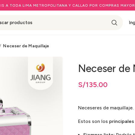
IS A TODA LIMA METROPOLITANA Y CALLAO POR COMPRAS MAYOR
In
Neceser de Maquillaje
Neceser de 
S/
135.00
Neceseres de maquillaje.
Estos son los
principales
Siempre listo:
Podrás t