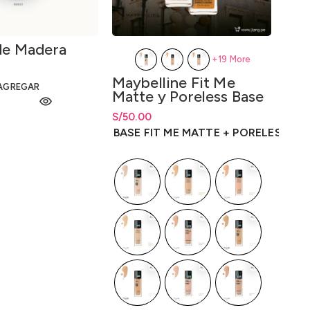
de Madera
+19 More
May
Maybelline Fit Me
AGREGAR
Min
Matte y Poreless Base
Som
Líquida 30ml.
S/
Rang
36
S/
Rango de precios: desde
50.00
S/
36
S/
50.00
hasta
S/
50.00
MAY
BASE FIT ME MATTE + PORELESS