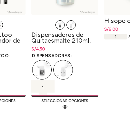
Hisopo 
S/
6.00
ttoo
Dispensadores de
ador de
Quitaesmalte 210ml.
2.5ml.
esde
S/
Rango de precios: desde
4.50
S/
4.50
.00
hasta
S/
4.50
TOO
DISPENSADORES
PCIONES
SELECCIONAR OPCIONES