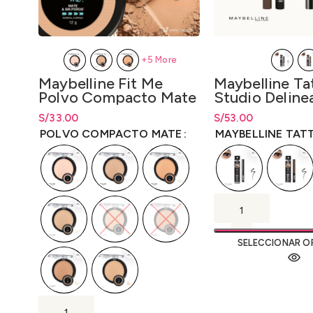
+5 More
Maybelline Fit Me
Maybelline Ta
Polvo Compacto Mate
Studio Deline
& Sin Poros 12g.
Tinta Líquida 
S/
Rango de precios: desde
33.00
S/
Rango de precios: d
53.00
S/
33.00
hasta
S/
33.00
S/
53.00
hasta
S/
53
POLVO COMPACTO MATE
MAYBELLINE TAT
SELECCIONAR O