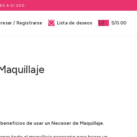
ES A S/ 200
gresar / Registrarse
Lista de deseos
S/
0.00
Maquillaje
 beneficios de usar un Neceser de Maquillaje.
ener todo el maquillaje necesario para hacer un