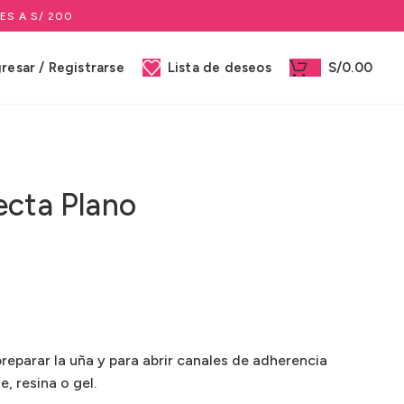
ES A S/ 200
gresar / Registrarse
Lista de deseos
S/
0.00
ecta Plano
preparar la uña y para abrir canales de adherencia
, resina o gel.