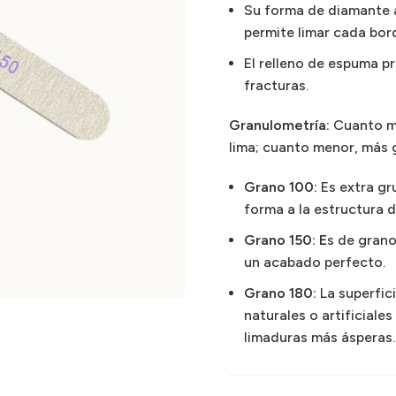
Su forma de diamante
permite limar cada bord
El relleno de espuma p
fracturas.
Granulometría:
Cuanto ma
lima;
cuanto menor, más 
Grano 100:
Es extra gr
forma a la estructura de
Grano 150: E
s de grano
un acabado perfecto.
Grano 180:
La superfic
naturales o artificiales
limaduras más ásperas.