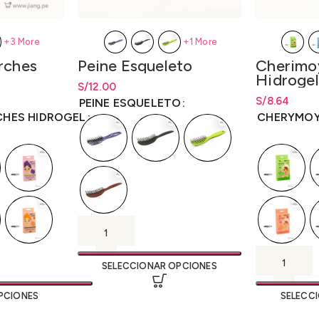
+1 More
+3 More
Peine Esqueleto
rches
Cherimo
Hidrogel
S/
Rango de precios: desde
12.00
S/
12.00
hasta
S/
12.00
desde
S/
8.64
S/
Rango de pr
8.64
PEINE ESQUELETO
hasta
S/
8.6
CHES HIDROGEL
CHERYMOY
SELECCIONAR OPCIONES
PCIONES
SELECC