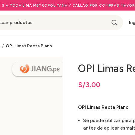
IS A TODA LIMA METROPOLITANA Y CALLAO POR COMPRAS MAYOR
In
I
OPI Limas Recta Plano
OPI Limas R
ios: desde
S/
3.00
hasta
S/
S/
3.00
3.00
OPI Limas Recta Plano
Se puede utilizar para 
antes de aplicar esmalte