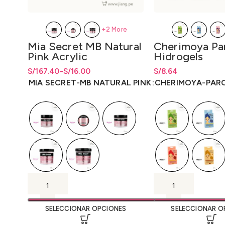
+2 More
Mia Secret MB Natural
Cherimoya Pa
Pink Acrylic
Hidrogels
S/
Rango de precios: desde S/16.00
Rango de precios: desde
167.40
-
S/
16.00
S/
16.00
S/
Rango de precios: 
8.64
hasta S/167.40
hasta
S/
167.40
hasta
S/
8.64
MIA SECRET-MB NATURAL PINK
CHERIMOYA-PAR
SELECCIONAR OPCIONES
SELECCIONAR O