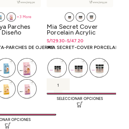
+3 More
ya Parches
Mia Secret Cover
Che
 Diseño
Porcelain Acrylic
Se
Powder
Ne
ecios: desde
S/
8.64
S/
Rango de precios: desde S/47.20
Rango de precios: desde
129.30
-
S/
47.20
S/
Rang
19
4
hasta S/129.30
S/
47.20
hasta
S/
129.30
hast
A-PARCHES DE OJERAS
MIA SECRET-COVER PORCELAIN
CHE
SELECCIONAR OPCIONES
IONAR OPCIONES