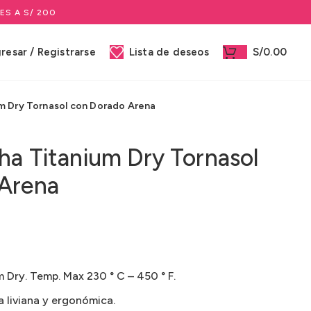
ES A S/ 200
gresar / Registrarse
Lista de deseos
S/
0.00
m Dry Tornasol con Dorado Arena
ha Titanium Dry Tornasol
Arena
 Dry. Temp. Max 230 ° C – 450 ° F.
 liviana y ergonómica.