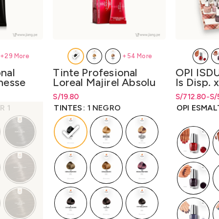
+29 More
+54 More
onal
Tinte Profesional
OPI ISDU
chesse
Loreal Majirel Absolu
Is Disp. 
00D1
50gr. – LO3000M1
Disp. x 
desde
S/
19.30
S/
Rango de precios: desde
19.80
S/
19.80
S/
Rango de pre
Rango de pr
712.80
-
S/
(Is/Bcoa
hasta
S/
19.80
hasta S/712
hasta
S/
712
R 1
TINTES
1 NEGRO
OPI ESMA