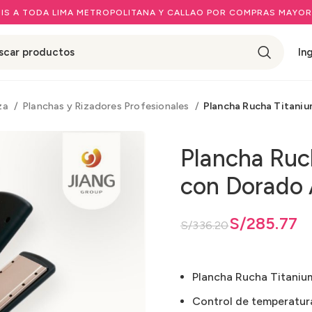
IS A TODA LIMA METROPOLITANA Y CALLAO POR COMPRAS MAYOR
In
eza
Planchas y Rizadores Profesionales
Plancha Rucha Titaniu
Plancha Ruc
con Dorado 
El precio original era: S/336.20.
El precio actual es: S/285.77.
S/
285.77
S/
336.20
Plancha Rucha Titanium
Control de temperatura