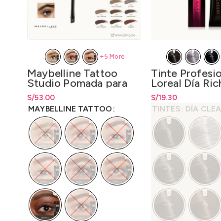
+5 More
Maybelline Tattoo
Tinte Profesi
Studio Pomada para
Loreal Día Ri
Cejas 3gr.
50gr. – LO30
S/
Rango de precios: desde
53.00
S/
Rango de precios: 
19.30
S/
53.00
hasta
S/
53.00
hasta
S/
19.30
MAYBELLINE TATTOO
TINTES
DÍA CLEA