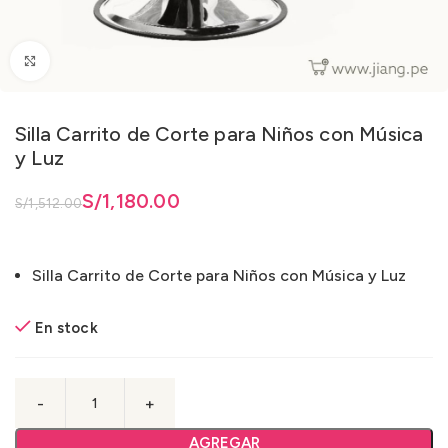
Clic para ampliar
Silla Carrito de Corte para Niños con Música
y Luz
riginal era: S/1,512.00.
 actual es: S/1,180.00.
S/
1,180.00
S/
1,512.00
Silla Carrito de Corte para Niños con Música y Luz
En stock
AGREGAR