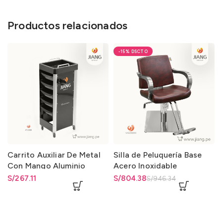
Productos relacionados
-15%
Carrito Auxiliar De Metal
Silla de Peluquería Base
Con Mango Aluminio
Acero Inoxidable
Hidráulico
S/
267.11
El precio original era:
S/
El precio actual es: S/804.38.
804.38
S/
946.34
S/946.34.