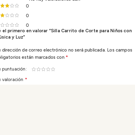
0
0
0
 el primero en valorar “Silla Carrito de Corte para Niños con
úsica y Luz”
 dirección de correo electrónico no será publicada.
Los campos
*
bligatorios están marcados con
u puntuación
*
 valoración