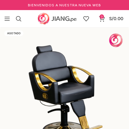
BIENVENIDOS A NUESTRA NUEVA WEB
0
S/
0.00
Inicio
Mobiliario
Sillas y Sillones
Sillas de Maquillaje
AGOTADO