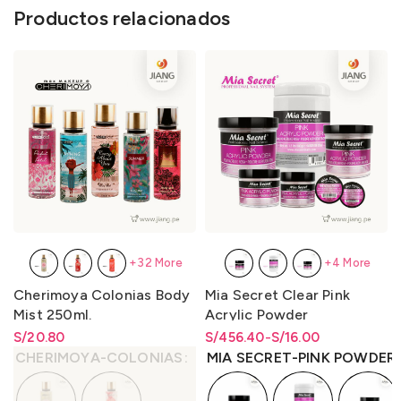
Productos relacionados
+32 More
+4 More
Cherimoya Colonias Body
Mia Secret Clear Pink
Mist 250ml.
Acrylic Powder
S/
Rango de precios: desde
20.80
S/
Rango de precios: desde
Rango de precios: desde
456.40
-
S/
16.00
S/
20.80
hasta
S/
20.80
S/16.00 hasta S/456.40
S/
16.00
hasta
S/
456.40
CHERIMOYA-COLONIAS
MIA SECRET-PINK POWDER