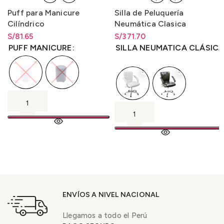
Puff para Manicure
Silla de Peluquería
Cilíndrico
Neumática Clasica
S/
Rango de precios: desde
81.65
S/
Rango de precios: desde
371.70
S/
81.65
hasta
S/
81.65
S/
371.70
hasta
S/
371.70
PUFF MANICURE
SILLA NEUMATICA CLÁSIC
ENVÍOS A NIVEL NACIONAL
Llegamos a todo el Perú