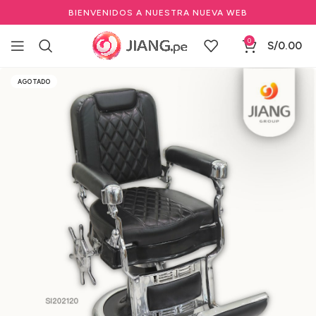
BIENVENIDOS A NUESTRA NUEVA WEB
0
S/
0.00
Inicio
Mobiliario
Sillas y Sillones
Sillones de barbería
AGOTADO