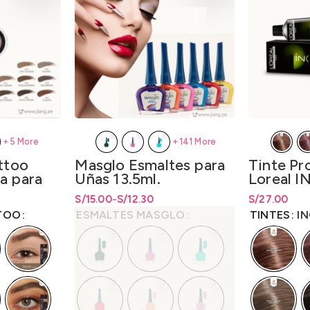
+5 More
+141 More
ttoo
Masglo Esmaltes para
Tinte Pr
a para
Uñas 13.5ml.
Loreal I
60gr. –
esde
S/
Rango de precios: desde S/12.30
Rango de precios: desde
15.00
-
S/
12.30
S/
12.30
S/
Rango de pre
27.00
.00
hasta S/15.00
hasta
S/
15.00
S/
27.00
has
TOO
ESMALTES MASGLO
TINTES
I