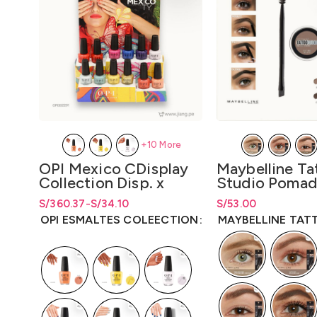
+10 More
Maybelline Ta
OPI Mexico CDisplay
Studio Pomad
Collection Disp. x
Cejas 3gr.
Unidad y Disp. x 12
S/
Rango de precios: d
53.00
S/
Rango de precios: desde S/34.10
Rango de precios: desde
360.37
-
S/
34.10
S/
34.10
Unidades LQR 15ml.
S/
53.00
hasta
S/
53
hasta S/360.37
hasta
S/
360.37
MAYBELLINE TAT
OPI ESMALTES COLEECTION