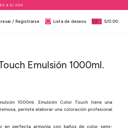
ES A S/ 200
gresar / Registrarse
Lista de deseos
S/
0.00
 Touch Emulsión 1000ml.
ulsión 1000ml.. Emulsión Color Touch tiene una
remosa, permite elaborar una coloración profesional
ar en perfecta armonía con baños de color semi-