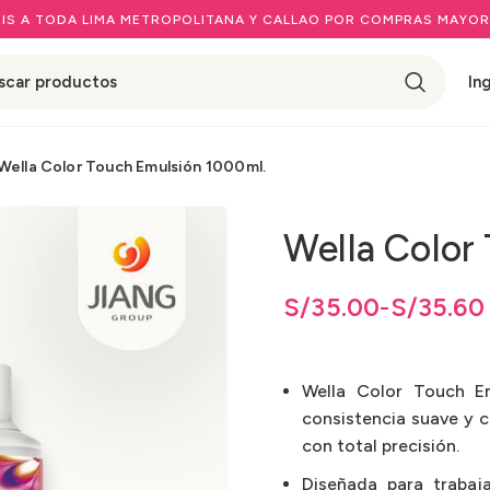
IS A TODA LIMA METROPOLITANA Y CALLAO POR COMPRAS MAYOR
In
Wella Color Touch Emulsión 1000ml.
Wella Color
de precios: desde
de precios: desde S/35.00 hasta S/35.60
S/
35.00
S/
35.00
hasta
-
S/
S/
35.60
35.60
Wella Color Touch Em
consistencia suave y c
con total precisión.
Diseñada para trabaj