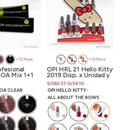
+72 More
+10 More
ofesional
OPI HRL 21 Hello Kitty
Tin
NOA Mix 1+1
2019 Disp. x Unidad y
Alf
 LO3000N1
Disp. x kit 12 unidades
Col
cios: desde
S/
Rango de precios: desde S/34.10
Rango de precios: desde
360.37
-
S/
34.10
S/
34.10
S/
Rang
Rang
16
Lqr. 15 ml
ta
S/
27.00
hasta S/360.37
hasta
S/
360.37
hast
hast
NOA CLEAR
OPI HELLO KITTY
TIN
ALL ABOUT THE BOWS