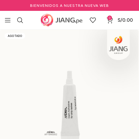
BIENVENIDOS A NUESTRA NUEVA WEB
0
S/
0.00
Inicio
Pestañas y Cejas
Otros - Pestañas y Cejas
AGOTADO