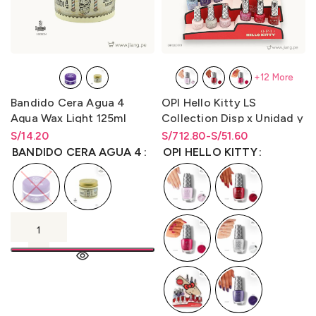
+12 More
Bandido Cera Agua 4
OPI Hello Kitty LS
Aqua Wax Light 125ml
Collection Disp x Unidad y
Disp. x Kit 16
S/
Rango de precios: desde
14.20
S/
Rango de precios: desde
Rango de precios: desde
712.80
-
S/
51.60
(Is/Bcoat/Tcoat) 15ml.
S/
14.20
hasta
S/
14.20
S/51.60 hasta S/712.80
S/
51.60
hasta
S/
712.80
BANDIDO CERA AGUA 4
OPI HELLO KITTY