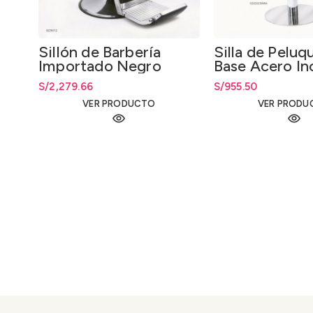
Sillón de Barbería
Silla de Peluq
Importado Negro
Base Acero In
Jiang Group
Hidráulico
S/
2,279.66
S/
955.50
Importado
VER PRODUCTO
VER PRODU