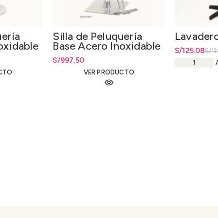
uería
Silla de Peluquería
Lavadero
oxidable
Base Acero Inoxidable
El precio orig
S/
El precio act
125.08
S/
13
Hidráulico
S/
997.50
CTO
VER PRODUCTO