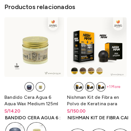
Productos relacionados
+1 More
Nishman Kit de Fibra en
Bandido Cera Agua 6
Polvo de Keratina para
Aqua Wax Medium 125ml
Maquillaje Capilar 20gr. +
S/
Rango de precios: desde
150.00
S/
Rango de precios: desde
14.20
Spray Fijador Fibra de
S/
150.00
hasta
S/
150.00
S/
14.20
hasta
S/
14.20
NISHMAN KIT DE FIBRA CAP
BANDIDO CERA AGUA 6
Construcción 100ml.