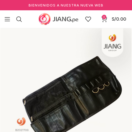
BIENVENIDOS A NUESTRA NUEVA WEB
0
S/
0.00
Inicio
Barbería y Equipamiento
Herramientas de Barbería
Accesorios Profesionales de Barbería