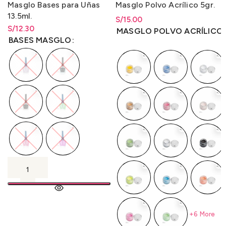
Masglo Bases para Uñas
Masglo Polvo Acrílico 5gr.
13.5ml.
S/
Rango de precios: desde
15.00
S/
Rango de precios: desde
12.30
S/
15.00
hasta
S/
15.00
MASGLO POLVO ACRÍLICO 
S/
12.30
hasta
S/
12.30
BASES MASGLO
+6 More