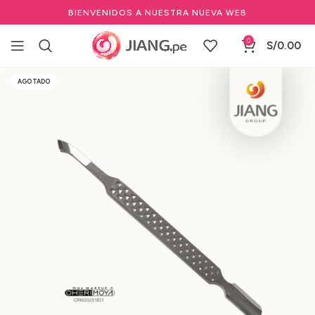
BIENVENIDOS A NUESTRA NUEVA WEB
0
S/
0.00
Inicio
Manicure y Pedicure
Marcas de Manicure
Cherimoya
AGOTADO
Nails profesional