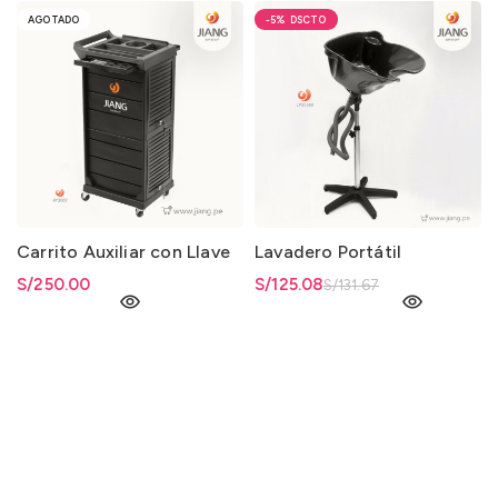
AGOTADO
-5%
Carrito Auxiliar con Llave
Lavadero Portátil
S/
250.00
El precio original era:
S/
El precio actual es: S/125.08.
125.08
S/
131.67
S/131.67.