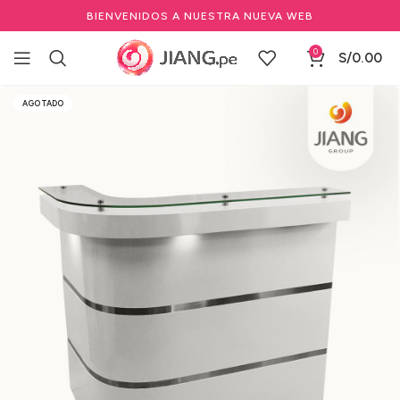
BIENVENIDOS A NUESTRA NUEVA WEB
0
S/
0.00
Inicio
Mobiliario
Especializados
Counters
AGOTADO