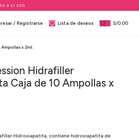
ES A S/ 200
gresar / Registrarse
Lista de deseos
S/
0.00
 Ampollas x 2ml.
sion Hidrafiller
ta Caja de 10 Ampollas x
iller Hidroxiapatita, contiene hidroxiapatita de