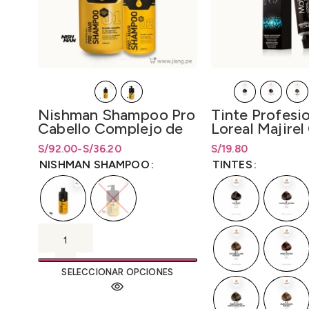
Nishman Shampoo Pro
Tinte Profesi
Cabello Complejo de
Loreal Majirel
Queratina 400ml y
Cover 50gr. –
S/
Rango de precios: desde S/36.20
Rango de precios: desde
92.00
-
S/
36.20
S/
Rango de precios: 
19.80
1250ml.
LO3000M2
hasta S/92.00
S/
36.20
hasta
S/
92.00
hasta
S/
19.80
NISHMAN SHAMPOO
TINTES
SELECCIONAR OPCIONES