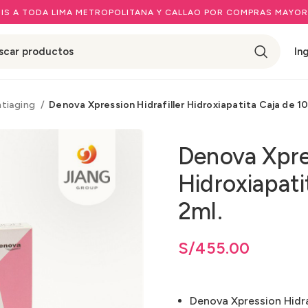
IS A TODA LIMA METROPOLITANA Y CALLAO POR COMPRAS MAYOR
In
tiaging
Denova Xpression Hidrafiller Hidroxiapatita Caja de 10
Denova Xpres
Hidroxiapati
2ml.
S/
455.00
Denova Xpression Hidraf