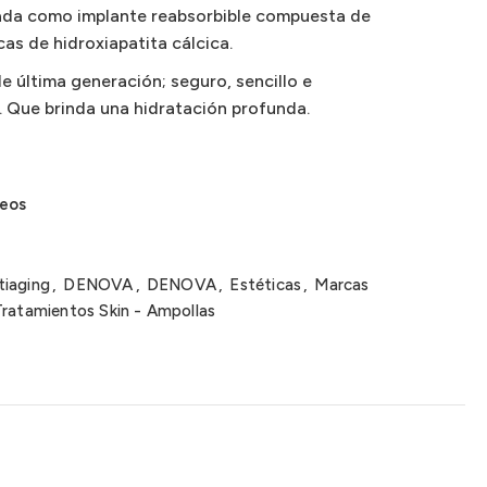
izada como implante reabsorbible compuesta de
cas de hidroxiapatita cálcica.
e última generación; seguro, sencillo e
 Que brinda una hidratación profunda.
seos
tiaging
,
DENOVA
,
DENOVA
,
Estéticas
,
Marcas
Tratamientos Skin - Ampollas