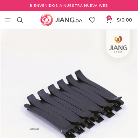
BIENVENIDOS A NUESTRA NUEVA WEB
0
S/
0.00
Inicio
Salones de Belleza
Herramientas de salón de belleza
Pinzas, Clips y Ganchos para Cabello