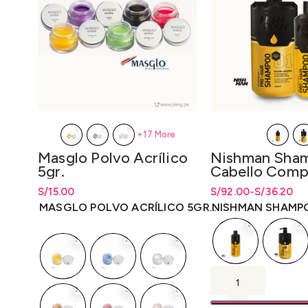
+17 More
Nishman Sha
Masglo Polvo Acrílico
Cabello Comp
5gr.
Queratina 40
S/
Rango de precios: d
Rango de precios: d
92.00
-
S/
36.20
S/
Rango de precios: desde
15.00
S/
15.00
1250ml.
hasta S/92.00
S/
36.20
hasta
S/
92
hasta
S/
15.00
NISHMAN SHAMP
MASGLO POLVO ACRÍLICO 5GR.