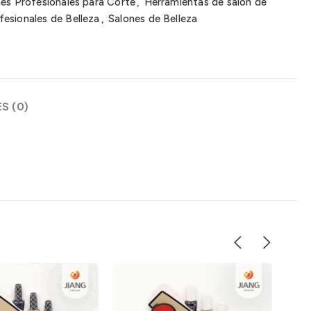
nes Profesionales para Corte
,
Herramientas de salón de
esionales de Belleza
,
Salones de Belleza
S (0)