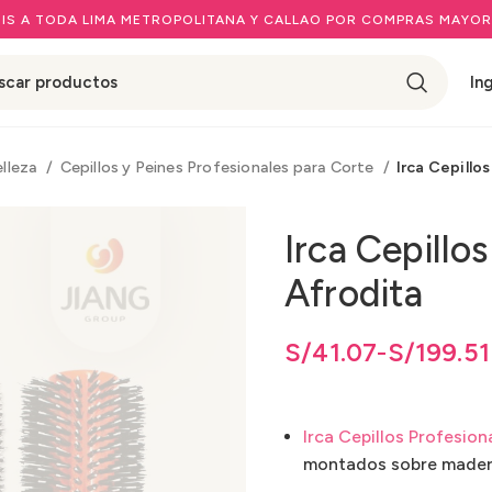
IS A TODA LIMA METROPOLITANA Y CALLAO POR COMPRAS MAYOR
In
elleza
Cepillos y Peines Profesionales para Corte
Irca Cepillo
Irca Cepillo
Afrodita
de precios: desde
de precios: desde S/41.07 hasta S/199.51
S/
41.07
S/
hasta
41.07
-
S/
S/
199.51
199.51
Irca Cepillos Profesion
montados sobre mader