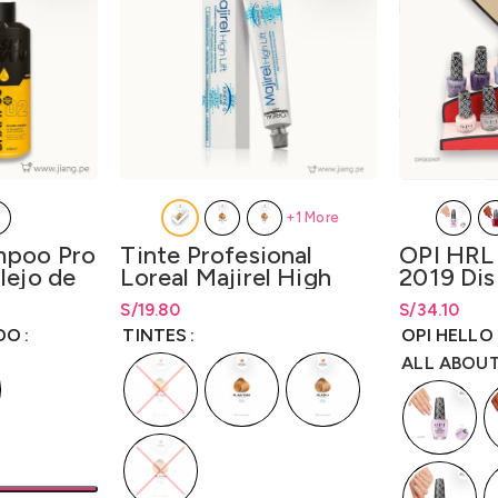
+1 More
mpoo Pro
Tinte Profesional
OPI HRL 
lejo de
Loreal Majirel High
2019 Dis
0ml y
Lift 50gr. –
Disp. x k
esde S/36.20
esde
S/
Rango de precios: desde
19.80
S/
19.80
S/
34.10
LO3000M1
Lqr. 15 m
.00
hasta
S/
19.80
OO
TINTES
OPI HELLO
ALL ABOU