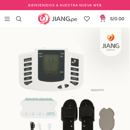
BIENVENIDOS A NUESTRA NUEVA WEB
0
S/
0.00
Inicio
Estéticas
Aparatología Estética
Equipos Masajeadores