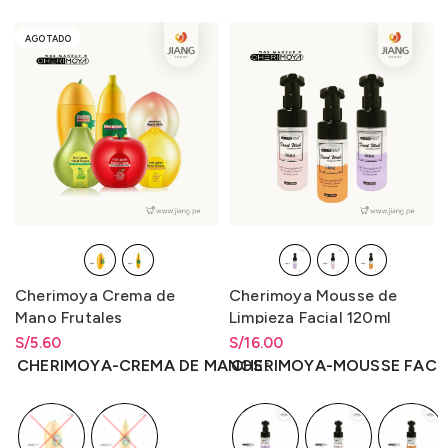
AGOTADO
Cherimoya Crema de
Cherimoya Mousse de
Mano Frutales
Limpieza Facial 120ml
S/
Rango de precios: desde
5.60
S/
Rango de precios: desde
16.00
S/
5.60
hasta
S/
5.60
S/
16.00
hasta
S/
16.00
CHERIMOYA-CREMA DE MANOS
CHERIMOYA-MOUSSE FACI