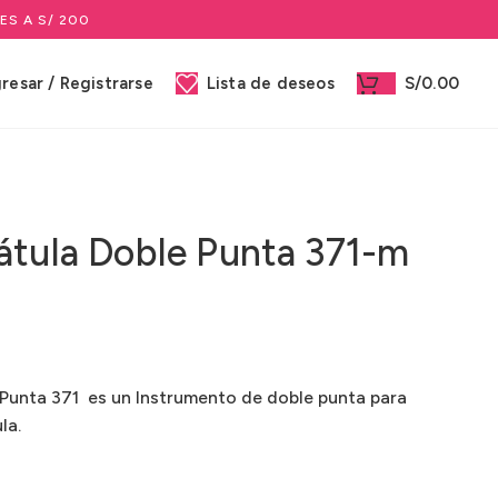
ES A S/ 200
gresar / Registrarse
Lista de deseos
S/
0.00
átula Doble Punta 371-m
 Punta 371 es un Instrumento de doble punta para
la.