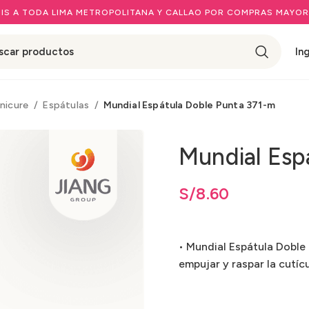
IS A TODA LIMA METROPOLITANA Y CALLAO POR COMPRAS MAYOR
In
nicure
Espátulas
Mundial Espátula Doble Punta 371-m
Mundial Esp
S/
8.60
• Mundial Espátula Doble
empujar y raspar la cutícu