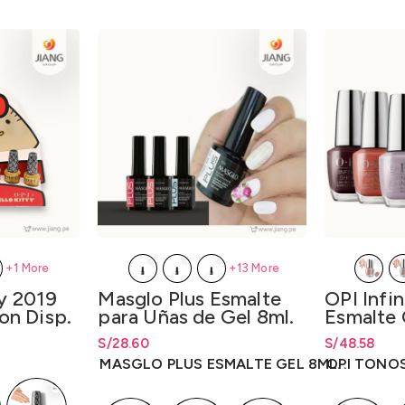
+1 More
+13 More
ty 2019
Masglo Plus Esmalte
OPI Infin
ion Disp.
para Uñas de Gel 8ml.
Esmalte 
p. x Kit
– Tonos 
esde S/34.10
desde
S/
34.10
S/
Rango de precios: desde
28.60
S/
28.60
S/
Rango de pr
48.58
hasta
S/
28.60
hasta
S/
48.
MASGLO PLUS ESMALTE GEL 8ML.
OPI TONOS