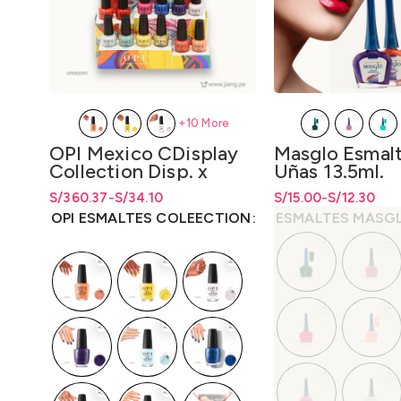
+10 More
Masglo Esmalt
OPI Mexico CDisplay
Uñas 13.5ml.
Collection Disp. x
Unidad y Disp. x 12
S/
Rango de precios: d
Rango de precios: 
15.00
-
S/
12.30
S/
Rango de precios: desde S/34.10
Rango de precios: desde
360.37
-
S/
34.10
S/
34.10
Unidades LQR 15ml.
hasta S/15.00
hasta
S/
15.00
hasta S/360.37
hasta
S/
360.37
ESMALTES MASG
OPI ESMALTES COLEECTION