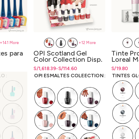
+141 More
+12 More
es para
Tinte Pr
OPI Scotland Gel
Loreal M
Color Collection Disp.
50gr L
x Unidad y Disp. x Kit
esde S/12.30
desde
S/
12.30
S/
Rango de pr
19.80
S/
Rango de precios: desde
Rango de precios: desde
1,618.39
-
S/
114.60
de 14 Unidades
hasta
S/
19.
S/114.60 hasta S/1,618.39
S/
114.60
hasta
S/
1,618.39
LO
TINTES G
OPI ESMALTES COLEECTION
(Gc/Bcoat/Tcoat)
15ml.