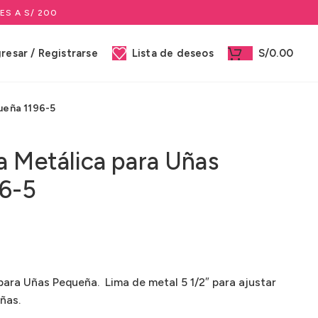
ES A S/ 200
gresar / Registrarse
Lista de deseos
S/
0.00
ueña 1196-5
a Metálica para Uñas
96-5
para Uñas Pequeña. Lima de metal 5 1/2″ para ajustar
uñas.