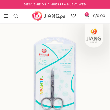
BIENVENIDOS A NUESTRA NUEVA WEB
0
S/
0.00
Inicio
Manicure y Pedicure
Herramientas Manicure-Pedicure