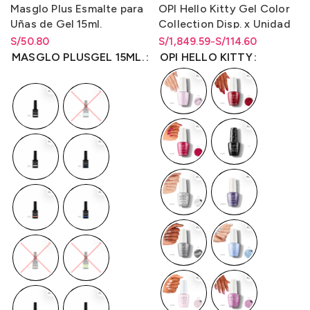
Masglo Plus Esmalte para
OPI Hello Kitty Gel Color
Uñas de Gel 15ml.
Collection Disp. x Unidad
y Disp. en Kit de 16
S/
Rango de precios: desde
50.80
S/
Rango de precios: desde
Rango de precios: desde
1,849.59
-
S/
114.60
(Gc/Bcoat/Tcoat) 15ml
S/
50.80
hasta
S/
50.80
S/114.60 hasta S/1,849.59
S/
114.60
hasta
S/
1,849.59
MASGLO PLUSGEL 15ML.
OPI HELLO KITTY